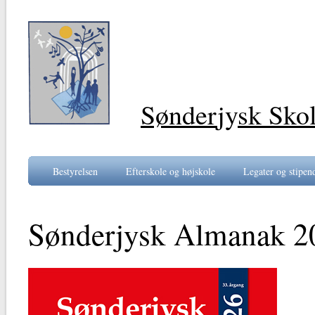
Sønder
jy
sk Sko
Bestyrelsen
Efterskole og højskole
Legater og stipen
Sønderjysk Almanak 2