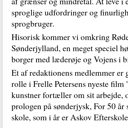
af grænser og mindretal. At leve i 
sproglige udfordringer og finurlig
sprogbruger.
Hisorisk kommer vi omkring Røde 
Sønderjylland, en meget speciel h
borger med læderøje og Vojens i bil
Et af redaktionens medlemmer er gå
rolle i Frelle Petersens nyeste fi
kunstner fortæller om sit arbejde, o
prologen på sønderjysk, For 50 år s
skole, som i år er Askov Efterskole,