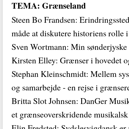
TEMA: Grænseland
Steen Bo Frandsen: Erindringsste
måde at diskutere historiens rolle 
Sven Wortmann: Min sønderjyske f
Kirsten Elley: Grænser i hovedet o
Stephan Kleinschmidt: Mellem sys
og samarbejde - en rejse i græns
Britta Slot Johnsen: DanGer Musikf
et grænseoverskridende musikalsk
Elin Fredsted: Sydslesvigdansk er n