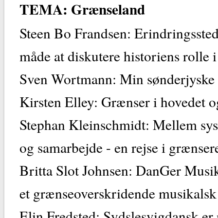
TEMA: Grænseland
Steen Bo Frandsen: Erindringsste
måde at diskutere historiens rolle 
Sven Wortmann: Min sønderjyske f
Kirsten Elley: Grænser i hovedet o
Stephan Kleinschmidt: Mellem sys
og samarbejde - en rejse i græns
Britta Slot Johnsen: DanGer Musikf
et grænseoverskridende musikalsk
Elin Fredsted: Sydslesvigdansk er n