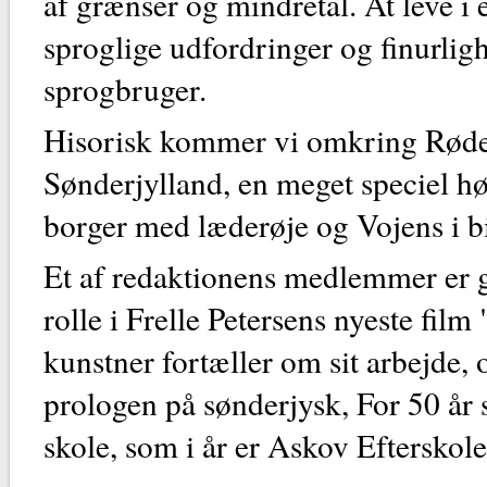
af grænser og mindretal. At leve i 
sproglige udfordringer og finurlig
sprogbruger.
Hisorisk kommer vi omkring Røde 
Sønderjylland, en meget speciel h
borger med læderøje og Vojens i bil
Et af redaktionens medlemmer er gå
rolle i Frelle Petersens nyeste fi
kunstner fortæller om sit arbejde, o
prologen på sønderjysk, For 50 år s
skole, som i år er Askov Efterskole,