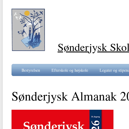
Sønder
jy
sk Sko
Bestyrelsen
Efterskole og højskole
Legater og stipen
Sønderjysk Almanak 2