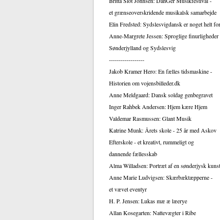
Britta Slot Johnsen: DanGer Musikfestival -
et grænseoverskridende musikalsk samarbejde
Elin Fredsted: Sydslesvigdansk er noget helt for
Anne-Margrete Jessen: Sproglige finurligheder 
Sønderjylland og Sydslesvig
------------------
Jakob Kramer Hero: En fælles tidsmaskine -
Historien om vojensbilleder.dk
Anne Meldgaard: Dansk soldag genbegravet
Inger Rahbek Andersen: Hjem kære Hjem
Valdemar Rasmussen: Glant Musik
Katrine Munk: Årets skole - 25 år med Askov
Efterskole - et kreativt, rummeligt og
dannende fællesskab
Alma Willadsen: Portræt af en sønderjysk kuns
Anne Marie Ludvigsen: Skærbæktæpperne -
et vævet eventyr
H. P. Jensen: Lukas mæ æ læerye
Allan Kosegarten: Nattevægter i Ribe