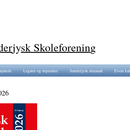
der
jy
sk Skoleforenin
g
øjskole
Legater og stipendier
Sønderjysk almanak
Event ka
026