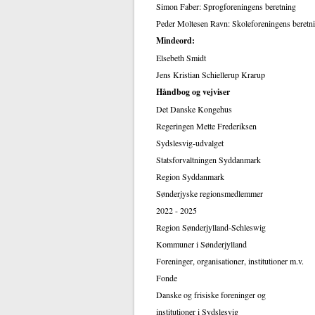
Simon Faber: Sprogforeningens beretning
Peder Moltesen Ravn: Skoleforeningens beretn
Mindeord:
Elsebeth Smidt
Jens Kristian Schiellerup Krarup
Håndbog og vejviser
Det Danske Kongehus
Regeringen Mette Frederiksen
Sydslesvig-udvalget
Statsforvaltningen Syddanmark
Region Syddanmark
Sønderjyske regionsmedlemmer
2022 - 2025
Region Sønderjylland-Schleswig
Kommuner i Sønderjylland
Foreninger, organisationer, institutioner m.v.
Fonde
Danske og frisiske foreninger og
institutioner i Sydslesvig