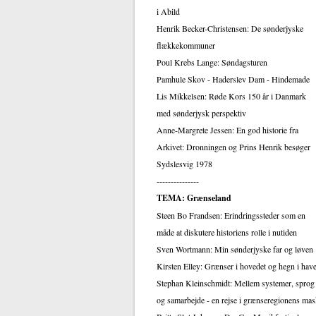
i Abild
Henrik Becker-Christensen: De sønderjyske
flækkekommuner
Poul Krebs Lange: Søndagsturen
Pamhule Skov - Haderslev Dam - Hindemade
Lis Mikkelsen: Røde Kors 150 år i Danmark
med sønderjysk perspektiv
Anne-Margrete Jessen: En god historie fra
Arkivet: Dronningen og Prins Henrik besøger
Sydslesvig 1978
---------------
TEMA: Grænseland
Steen Bo Frandsen: Erindringssteder som en
måde at diskutere historiens rolle i nutiden
Sven Wortmann: Min sønderjyske far og løven
Kirsten Elley: Grænser i hovedet og hegn i hav
Stephan Kleinschmidt: Mellem systemer, sprog
og samarbejde - en rejse i grænseregionens ma