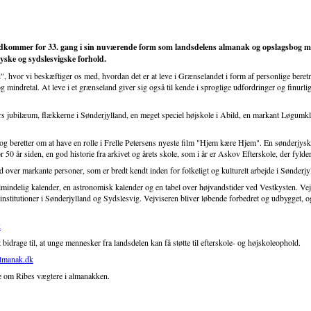
ommer for 33. gang i sin nuværende form som landsdelens almanak og opslagsbog med 
yske og sydslesvigske forhold.
d", hvor vi beskæftiger os med, hvordan det er at leve i Grænselandet i form af personlige bere
mindretal. At leve i et grænseland giver sig også til kende i sproglige udfordringer og finurli
jubilæum, flækkerne i Sønderjylland, en meget speciel højskole i Abild, en markant Løgumklo
og beretter om at have en rolle i Frelle Petersens nyeste film "Hjem kære Hjem". En sønderjysk 
 50 år siden, en god historie fra arkivet og årets skole, som i år er Askov Efterskole, der fylder
 over markante personer, som er bredt kendt inden for folkeligt og kulturelt arbejde i Sønderjy
indelig kalender, en astronomisk kalender og en tabel over højvandstider ved Vestkysten. Vej
urinstitutioner i Sønderjylland og Sydslesvig. Vejviseren bliver løbende forbedret og udbygget, o
k
idrage til, at unge mennesker fra landsdelen kan få støtte til efterskole- og højskoleophold.
lmanak.dk
re om Ribes vægtere i almanakken.