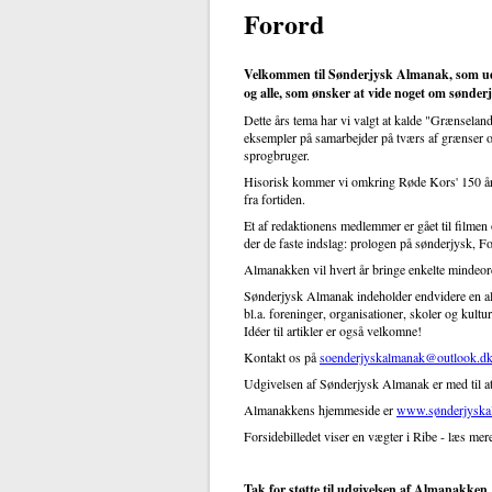
Forord
Velkommen til Sønderjysk Almanak, som udk
og alle, som ønsker at vide noget om sønderj
Dette års tema har vi valgt at kalde "Grænselan
eksempler på samarbejder på tværs af grænser og 
sprogbruger.
Hisorisk kommer vi omkring Røde Kors' 150 års 
fra fortiden.
Et af redaktionens medlemmer er gået til filmen 
der de faste indslag: prologen på sønderjysk, For
Almanakken vil hvert år bringe enkelte mindeord
Sønderjysk Almanak indeholder endvidere en alm
bl.a. foreninger, organisationer, skoler og kult
Idéer til artikler er også velkomne!
Kontakt os på
soenderjyskalmanak@outlook.d
Udgivelsen af Sønderjysk Almanak er med til at b
Almanakkens hjemmeside er
www.sønderjyska
Forsidebilledet viser en vægter i Ribe - læs me
Tak for støtte til udgivelsen af Almanakken