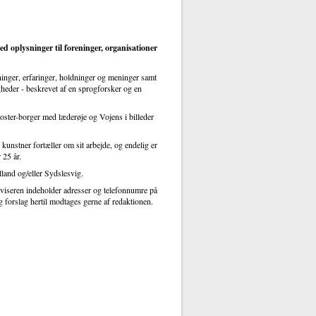
oplysninger til foreninger, organisationer
tninger, erfaringer, holdninger og meninger samt
gheder - beskrevet af en sprogforsker og en
ster-borger med læderøje og Vojens i billeder
kunstner fortæller om sit arbejde, og endelig er
 25 år.
lland og/eller Sydslesvig.
viseren indeholder adresser og telefonnumre på
g forslag hertil modtages gerne af redaktionen.