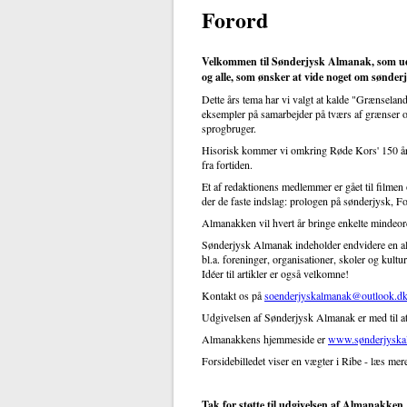
Forord
Velkommen til Sønderjysk Almanak, som udk
og alle, som ønsker at vide noget om sønderj
Dette års tema har vi valgt at kalde "Grænselan
eksempler på samarbejder på tværs af grænser og 
sprogbruger.
Hisorisk kommer vi omkring Røde Kors' 150 års 
fra fortiden.
Et af redaktionens medlemmer er gået til filmen 
der de faste indslag: prologen på sønderjysk, For
Almanakken vil hvert år bringe enkelte mindeord
Sønderjysk Almanak indeholder endvidere en alm
bl.a. foreninger, organisationer, skoler og kult
Idéer til artikler er også velkomne!
Kontakt os på
soenderjyskalmanak@outlook.d
Udgivelsen af Sønderjysk Almanak er med til at b
Almanakkens hjemmeside er
www.sønderjyska
Forsidebilledet viser en vægter i Ribe - læs me
Tak for støtte til udgivelsen af Almanakken