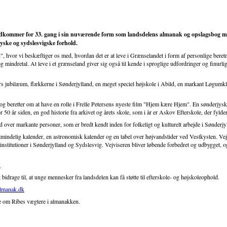
ommer for 33. gang i sin nuværende form som landsdelens almanak og opslagsbog med 
yske og sydslesvigske forhold.
d", hvor vi beskæftiger os med, hvordan det er at leve i Grænselandet i form af personlige bere
mindretal. At leve i et grænseland giver sig også til kende i sproglige udfordringer og finurli
jubilæum, flækkerne i Sønderjylland, en meget speciel højskole i Abild, en markant Løgumklo
og beretter om at have en rolle i Frelle Petersens nyeste film "Hjem kære Hjem". En sønderjysk 
 50 år siden, en god historie fra arkivet og årets skole, som i år er Askov Efterskole, der fylder
 over markante personer, som er bredt kendt inden for folkeligt og kulturelt arbejde i Sønderjy
indelig kalender, en astronomisk kalender og en tabel over højvandstider ved Vestkysten. Vej
urinstitutioner i Sønderjylland og Sydslesvig. Vejviseren bliver løbende forbedret og udbygget, o
k
idrage til, at unge mennesker fra landsdelen kan få støtte til efterskole- og højskoleophold.
lmanak.dk
re om Ribes vægtere i almanakken.