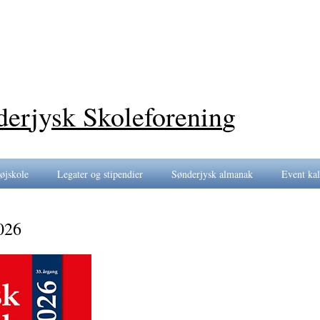
der
jy
sk Skoleforenin
g
øjskole
Legater og stipendier
Sønderjysk almanak
Event ka
026