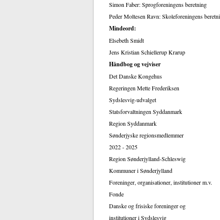
Simon Faber: Sprogforeningens beretning
Peder Moltesen Ravn: Skoleforeningens beretn
Mindeord:
Elsebeth Smidt
Jens Kristian Schiellerup Krarup
Håndbog og vejviser
Det Danske Kongehus
Regeringen Mette Frederiksen
Sydslesvig-udvalget
Statsforvaltningen Syddanmark
Region Syddanmark
Sønderjyske regionsmedlemmer
2022 - 2025
Region Sønderjylland-Schleswig
Kommuner i Sønderjylland
Foreninger, organisationer, institutioner m.v.
Fonde
Danske og frisiske foreninger og
institutioner i Sydslesvig