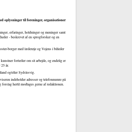
oplysninger til foreninger, organisationer
tninger, erfaringer, holdninger og meninger samt
gheder - beskrevet af en sprogforsker og en
ster-borger med læderøje og Vojens i billeder
kunstner fortæller om sit arbejde, og endelig er
 25 år.
lland og/eller Sydslesvig.
viseren indeholder adresser og telefonnumre på
g forslag hertil modtages gerne af redaktionen.