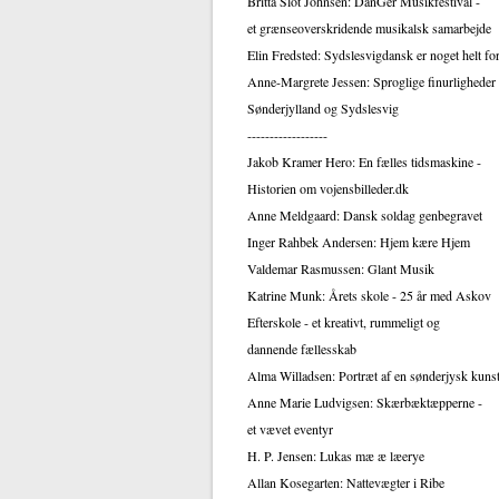
Britta Slot Johnsen: DanGer Musikfestival -
et grænseoverskridende musikalsk samarbejde
Elin Fredsted: Sydslesvigdansk er noget helt for
Anne-Margrete Jessen: Sproglige finurligheder 
Sønderjylland og Sydslesvig
------------------
Jakob Kramer Hero: En fælles tidsmaskine -
Historien om vojensbilleder.dk
Anne Meldgaard: Dansk soldag genbegravet
Inger Rahbek Andersen: Hjem kære Hjem
Valdemar Rasmussen: Glant Musik
Katrine Munk: Årets skole - 25 år med Askov
Efterskole - et kreativt, rummeligt og
dannende fællesskab
Alma Willadsen: Portræt af en sønderjysk kuns
Anne Marie Ludvigsen: Skærbæktæpperne -
et vævet eventyr
H. P. Jensen: Lukas mæ æ læerye
Allan Kosegarten: Nattevægter i Ribe