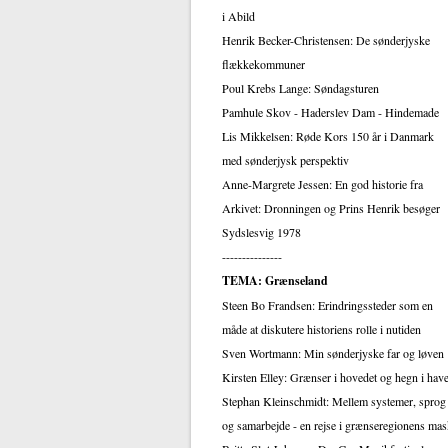
i Abild
Henrik Becker-Christensen: De sønderjyske
flækkekommuner
Poul Krebs Lange: Søndagsturen
Pamhule Skov - Haderslev Dam - Hindemade
Lis Mikkelsen: Røde Kors 150 år i Danmark
med sønderjysk perspektiv
Anne-Margrete Jessen: En god historie fra
Arkivet: Dronningen og Prins Henrik besøger
Sydslesvig 1978
---------------
TEMA: Grænseland
Steen Bo Frandsen: Erindringssteder som en
måde at diskutere historiens rolle i nutiden
Sven Wortmann: Min sønderjyske far og løven
Kirsten Elley: Grænser i hovedet og hegn i hav
Stephan Kleinschmidt: Mellem systemer, sprog
og samarbejde - en rejse i grænseregionens ma