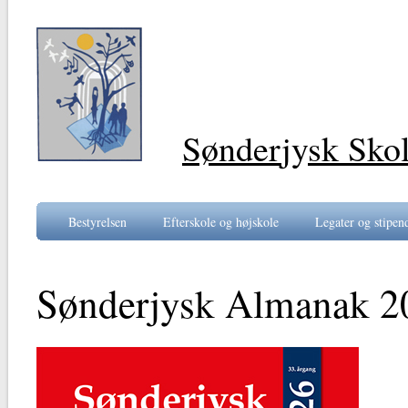
Sønder
jy
sk Sko
Bestyrelsen
Efterskole og højskole
Legater og stipen
Sønderjysk Almanak 2