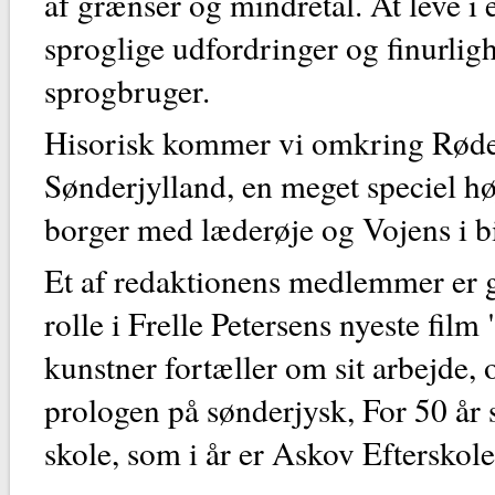
af grænser og mindretal. At leve i 
sproglige udfordringer og finurlig
sprogbruger.
Hisorisk kommer vi omkring Røde 
Sønderjylland, en meget speciel h
borger med læderøje og Vojens i bil
Et af redaktionens medlemmer er gå
rolle i Frelle Petersens nyeste fi
kunstner fortæller om sit arbejde, o
prologen på sønderjysk, For 50 år s
skole, som i år er Askov Efterskole,