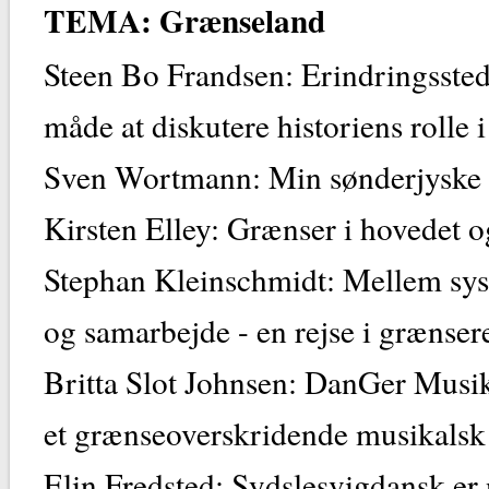
TEMA: Grænseland
Steen Bo Frandsen: Erindringsste
måde at diskutere historiens rolle 
Sven Wortmann: Min sønderjyske f
Kirsten Elley: Grænser i hovedet o
Stephan Kleinschmidt: Mellem sys
og samarbejde - en rejse i græns
Britta Slot Johnsen: DanGer Musikf
et grænseoverskridende musikalsk
Elin Fredsted: Sydslesvigdansk er n