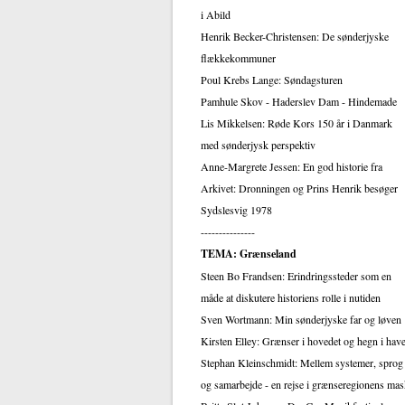
i Abild
Henrik Becker-Christensen: De sønderjyske
flækkekommuner
Poul Krebs Lange: Søndagsturen
Pamhule Skov - Haderslev Dam - Hindemade
Lis Mikkelsen: Røde Kors 150 år i Danmark
med sønderjysk perspektiv
Anne-Margrete Jessen: En god historie fra
Arkivet: Dronningen og Prins Henrik besøger
Sydslesvig 1978
---------------
TEMA: Grænseland
Steen Bo Frandsen: Erindringssteder som en
måde at diskutere historiens rolle i nutiden
Sven Wortmann: Min sønderjyske far og løven
Kirsten Elley: Grænser i hovedet og hegn i hav
Stephan Kleinschmidt: Mellem systemer, sprog
og samarbejde - en rejse i grænseregionens ma