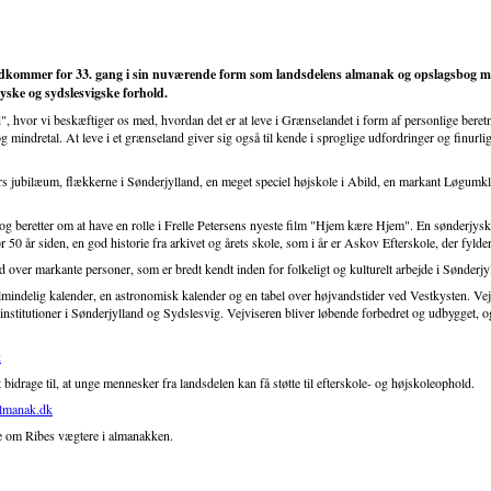
ommer for 33. gang i sin nuværende form som landsdelens almanak og opslagsbog med 
yske og sydslesvigske forhold.
d", hvor vi beskæftiger os med, hvordan det er at leve i Grænselandet i form af personlige bere
mindretal. At leve i et grænseland giver sig også til kende i sproglige udfordringer og finurli
jubilæum, flækkerne i Sønderjylland, en meget speciel højskole i Abild, en markant Løgumklo
og beretter om at have en rolle i Frelle Petersens nyeste film "Hjem kære Hjem". En sønderjysk 
 50 år siden, en god historie fra arkivet og årets skole, som i år er Askov Efterskole, der fylder
 over markante personer, som er bredt kendt inden for folkeligt og kulturelt arbejde i Sønderjy
indelig kalender, en astronomisk kalender og en tabel over højvandstider ved Vestkysten. Vej
urinstitutioner i Sønderjylland og Sydslesvig. Vejviseren bliver løbende forbedret og udbygget, o
k
idrage til, at unge mennesker fra landsdelen kan få støtte til efterskole- og højskoleophold.
lmanak.dk
re om Ribes vægtere i almanakken.