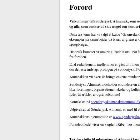
Forord
Velkommen til Sønderjysk Almanak, som udk
og alle, som ønsker at vide noget om sønderj
Dette års tema har vi valgt at kalde "Grænselan
eksempler på samarbejder på tværs af grænser og 
sprogbruger.
Hisorisk kommer vi omkring Røde Kors' 150 års 
fra fortiden.
Et af redaktionens medlemmer er gået til filmen 
der de faste indslag: prologen på sønderjysk, For
Almanakken vil hvert år bringe enkelte mindeord
Sønderjysk Almanak indeholder endvidere en alm
bl.a. foreninger, organisationer, skoler og kult
Idéer til artikler er også velkomne!
Kontakt os på
soenderjyskalmanak@outlook.d
Udgivelsen af Sønderjysk Almanak er med til at b
Almanakkens hjemmeside er
www.sønderjyska
Forsidebilledet viser en vægter i Ribe - læs me
Tak for støtte til udgivelsen af Almanakken