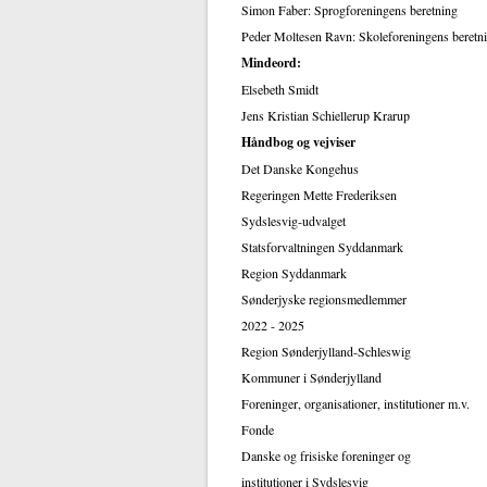
Simon Faber: Sprogforeningens beretning
Peder Moltesen Ravn: Skoleforeningens beretn
Mindeord:
Elsebeth Smidt
Jens Kristian Schiellerup Krarup
Håndbog og vejviser
Det Danske Kongehus
Regeringen Mette Frederiksen
Sydslesvig-udvalget
Statsforvaltningen Syddanmark
Region Syddanmark
Sønderjyske regionsmedlemmer
2022 - 2025
Region Sønderjylland-Schleswig
Kommuner i Sønderjylland
Foreninger, organisationer, institutioner m.v.
Fonde
Danske og frisiske foreninger og
institutioner i Sydslesvig