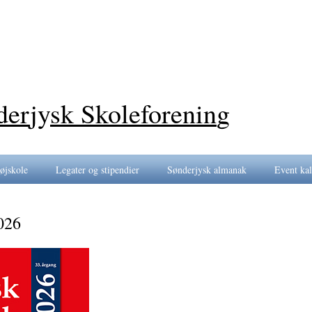
der
jy
sk Skoleforenin
g
øjskole
Legater og stipendier
Sønderjysk almanak
Event ka
026