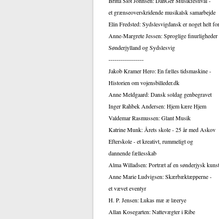
Britta Slot Johnsen: DanGer Musikfestival -
et grænseoverskridende musikalsk samarbejde
Elin Fredsted: Sydslesvigdansk er noget helt for
Anne-Margrete Jessen: Sproglige finurligheder 
Sønderjylland og Sydslesvig
------------------
Jakob Kramer Hero: En fælles tidsmaskine -
Historien om vojensbilleder.dk
Anne Meldgaard: Dansk soldag genbegravet
Inger Rahbek Andersen: Hjem kære Hjem
Valdemar Rasmussen: Glant Musik
Katrine Munk: Årets skole - 25 år med Askov
Efterskole - et kreativt, rummeligt og
dannende fællesskab
Alma Willadsen: Portræt af en sønderjysk kuns
Anne Marie Ludvigsen: Skærbæktæpperne -
et vævet eventyr
H. P. Jensen: Lukas mæ æ læerye
Allan Kosegarten: Nattevægter i Ribe