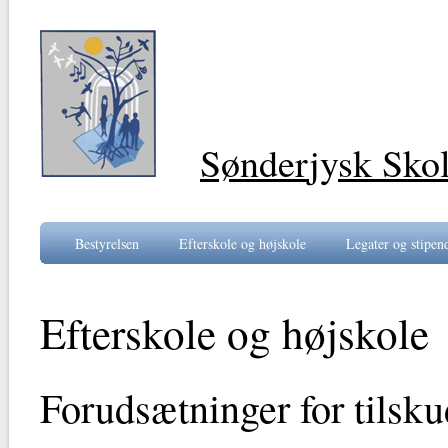
Sønder
jy
sk Sko
Bestyrelsen
Efterskole og højskole
Legater og stipen
Efterskole og højskole
Forudsætninger for tilsku