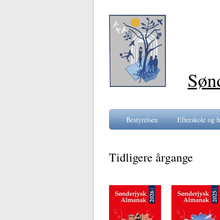
Søn
Bestyrelsen
Efterskole og h
Tidligere årgange