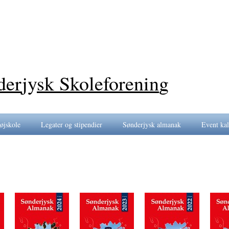
der
jy
sk Skoleforenin
g
øjskole
Legater og stipendier
Sønderjysk almanak
Event ka