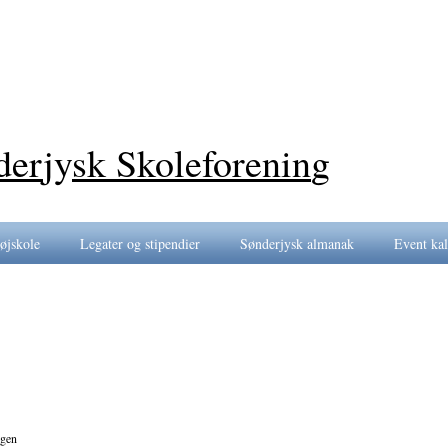
der
jy
sk Skoleforenin
g
øjskole
Legater og stipendier
Sønderjysk almanak
Event ka
ogen