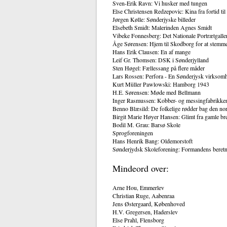
Sven-Erik Ravn: Vi husker med tungen
Else Christensen Redzepovic: Kina fra fortid til 
Jørgen Kølle: Sønderjyske billeder
Elsebeth Smidt: Malerinden Agnes Smidt
Vibeke Fonnesberg: Det Nationale Portrætgalleri 
Åge Sørensen: Hjem til Skodborg for at stemm
Hans Erik Clausen: En af mange
Leif Gr. Thomsen: DSK i Sønderjylland
Sten Høgel: Fællessang på flere måder
Lars Rossen: Perfora - En Sønderjysk virksom
Kurt Müller Pawlowski: Hamborg 1943
H.E. Sørensen: Møde med Bellmann
Inger Rasmussen: Kobber- og messingfabrikken
Benno Blæsild: De folkelige rødder bag den nor
Birgit Marie Høyer Hansen: Glimt fra gamle br
Bodil M. Grau: Barsø Skole
Sprogforeningen
Hans Henrik Bang: Oldemorstoft
Sønderjydsk Skoleforening: Formandens beret
Mindeord over:
Arne Hou, Emmerlev
Christian Ruge, Aabenraa
Jens Østergaard, Københoved
H.V. Gregersen, Haderslev
Else Prahl, Flensborg