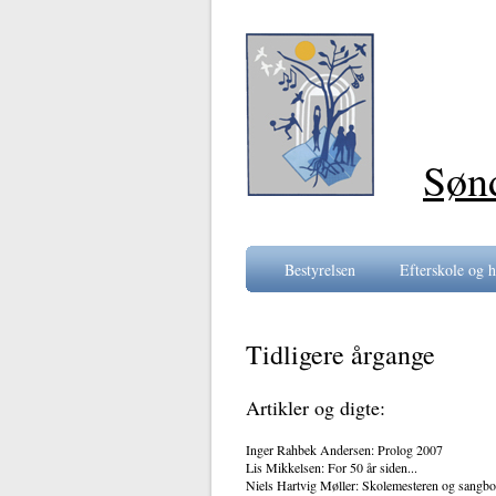
Søn
Bestyrelsen
Efterskole og h
Tidligere årgange
Artikler og digte:
Inger Rahbek Andersen: Prolog 2007
Lis Mikkelsen: For 50 år siden...
Niels Hartvig Møller: Skolemesteren og sangb