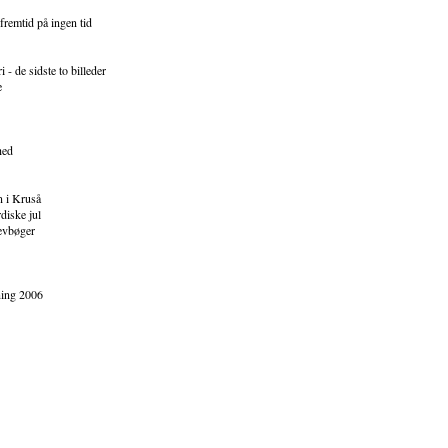
fremtid på ingen tid
- de sidste to billeder
e
hed
 i Kruså
diske jul
evbøger
ning 2006