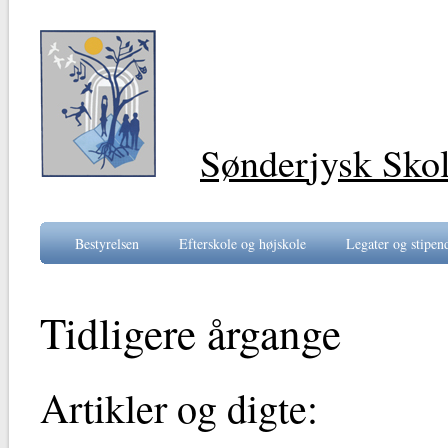
Sønder
jy
sk Sko
Bestyrelsen
Efterskole og højskole
Legater og stipen
Tidligere årgange
Artikler og digte: