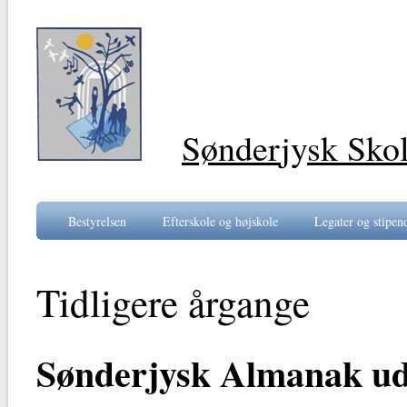
Sønder
jy
sk Sko
Bestyrelsen
Efterskole og højskole
Legater og stipen
Tidligere årgange
Sønderjysk Almanak u