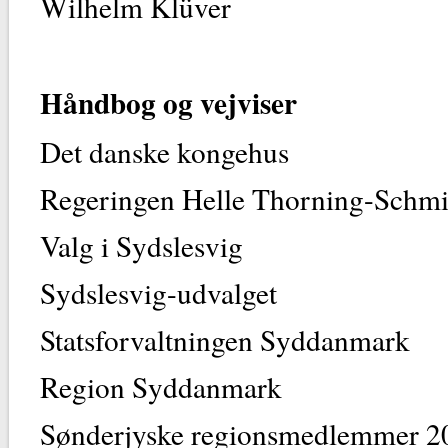
Wilhelm Kl
Håndbog og vejviser
Det danske ko
Regeringen Helle Thorni
Valg i Sydsl
Sydslesvig-ud
Statsforvaltningen S
Region Sydda
Sønderjyske regionsmedlemmer 