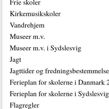
Frie sko
Kirkemusiks
Vandrehj
Museer m
Museer m.v. i Syd
Jagt
Jagttider og fredningsbes
Ferieplan for skolerne i Da
Ferieplan for skolerne i Syds
Flagregl