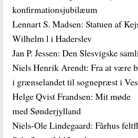
konfirmationsju
Lennart S. Madsen: Statuen af Kej
Wilhelm l i Ha
Jan P. Jessen: Den Slesvig
Niels Henrik Arendt: Fra at være 
i grænselandet til sognepræst i
Helge Qvist Frandsen: Mit møde
med Sønderjy
Niels-Ole Lindegaard: Fårhus feltf