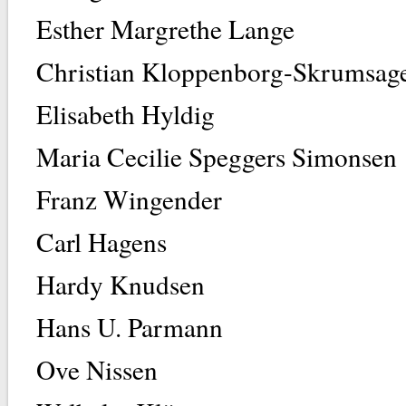
Esther Margreth
Christian Kloppenborg-
Elisabeth H
Maria Cecilie Speggers
Franz Winge
Carl Hag
Hardy Knu
Hans U. Par
Ove Niss