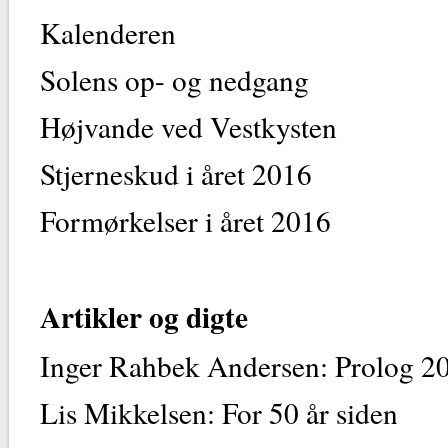
Kalend
Solens op- og 
Højvande ved Ve
Stjerneskud i å
Formørkelser i å
Artikler og digte
Inger Rahbek Andersen: P
Lis Mikkelsen: For 5